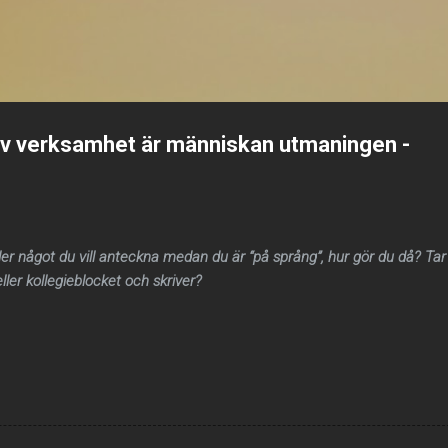
Fortsätt till huvudinnehåll
g av verksamhet är människan utmaningen -
er något du vill anteckna medan du är “på språng”, hur gör du då? Tar
eller kollegieblocket och skriver?