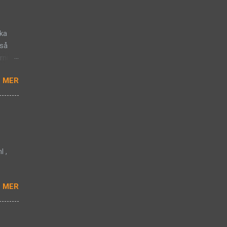
ika
kså
rning
 MER
l ,
 MER