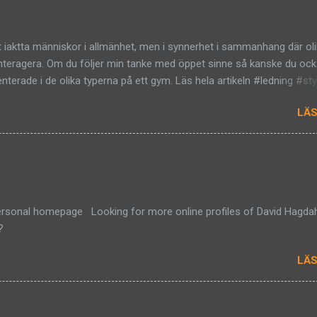
t iaktta människor i allmänhet, men i synnerhet i sammanhang där ol
interagera. Om du följer min tanke med öppet sinne så kanske du oc
nterade i de olika typerna på ett gym. Läs hela artikeln #ledning #sty
LÄS
rsonal homepage Looking for more online profiles of David Hagdah
?
LÄS