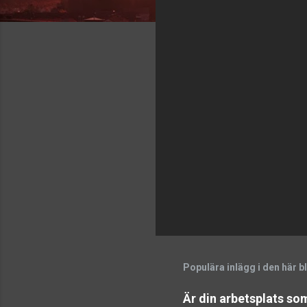
Populära inlägg i den här 
Är din arbetsplats so